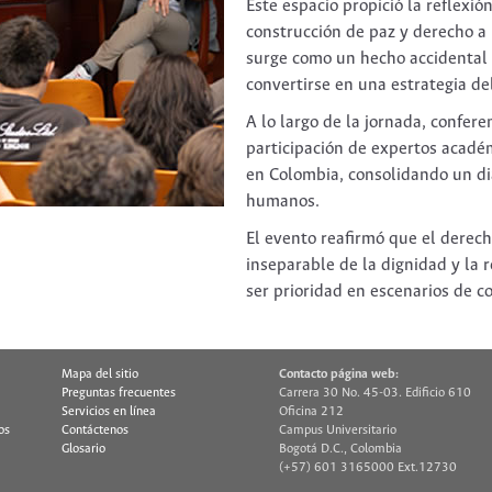
Este espacio propició la reflexió
construcción de paz y derecho a
surge como un hecho accidental 
convertirse en una estrategia de
A lo largo de la jornada, confer
participación de expertos académ
en Colombia, consolidando un diá
humanos.
El evento reafirmó que el derec
inseparable de la dignidad y la 
ser prioridad en escenarios de co
Mapa del sitio
Contacto página web:
Preguntas frecuentes
Carrera 30 No. 45-03. Edificio 610
Servicios en línea
Oficina 212
os
Contáctenos
Campus Universitario
Glosario
Bogotá D.C., Colombia
(+57) 601 3165000 Ext.12730