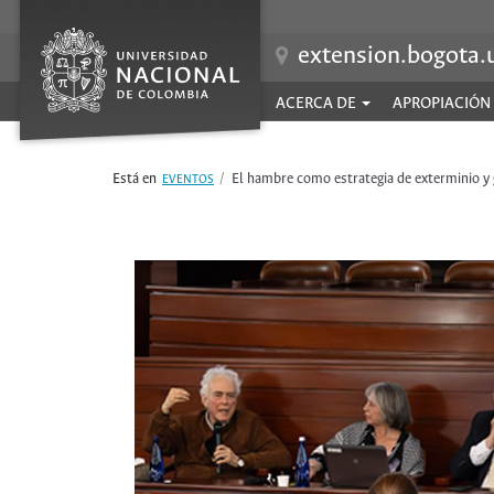
Pasar
al
extension.bogota.
contenido
principal
ACERCA DE
APROPIACIÓN
Navegación
principal
El hambre como estrategia de exterminio y 
EVENTOS