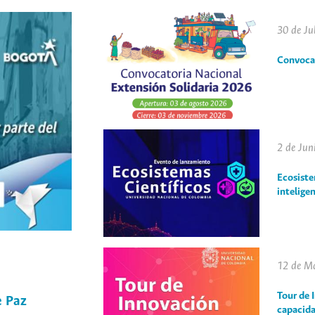
30 de Ju
Convocat
2 de Jun
Ecosiste
intelige
12 de M
Tour de 
e Paz
capacida