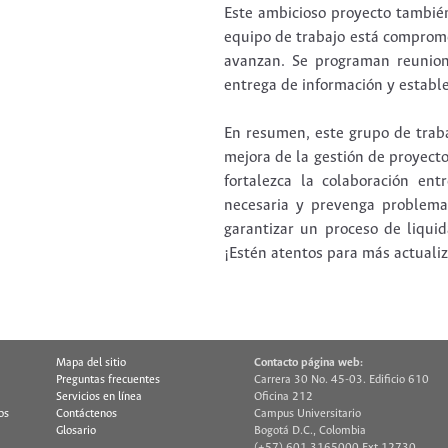
Este ambicioso proyecto también
equipo de trabajo está comprome
avanzan. Se programan reunione
entrega de información y estable
En resumen, este grupo de trab
mejora de la gestión de proyecto
fortalezca la colaboración entr
necesaria y prevenga problema
garantizar un proceso de liquid
¡Estén atentos para más actuali
Mapa del sitio
Contacto página web:
Preguntas frecuentes
Carrera 30 No. 45-03. Edificio 610
Servicios en línea
Oficina 212
os
Contáctenos
Campus Universitario
Glosario
Bogotá D.C., Colombia