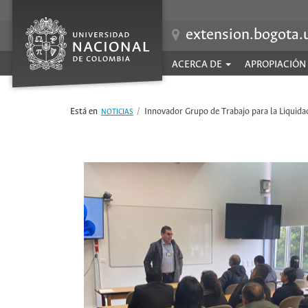
Pasar
al
extension.bogota.
contenido
principal
ACERCA DE
APROPIACIÓN
Navegación
principal
Innovador Grupo de Trabajo para la Liquida
NOTICIAS