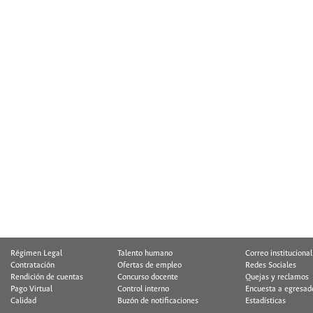
Régimen Legal
Talento humano
Correo institucional
Contratación
Ofertas de empleo
Redes Sociales
Rendición de cuentas
Concurso docente
Quejas y reclamos
Pago Virtual
Control interno
Encuesta a egresad
Calidad
Buzón de notificaciones
Estadísticas