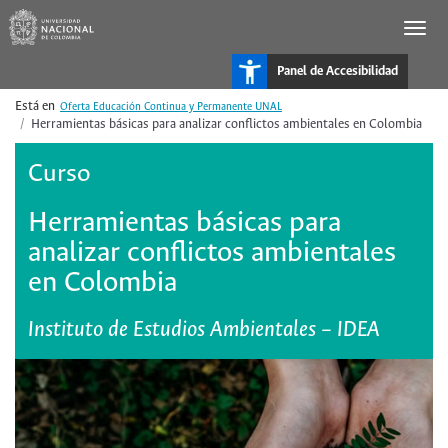
Pasar
al
contenido
principal
Panel de Accesibilidad
Oferta Educación Continua y Permanente UNAL
Herramientas básicas para analizar conflictos ambientales en Colombia
Curso
Herramientas básicas para
analizar conflictos ambientales
en Colombia
Instituto de Estudios Ambientales – IDEA