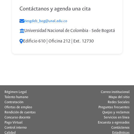
Contáctanos y agenda una cita
riesgdeb_bog@unal.edu.co
Universidad Nacional de Colombia - Sede Bogotá
Edificio 610 | Oficina 212 | Ext. 12730
Régimen Legal
Correo institucional
Talento humano
Mapa del sitio
Contratación
Redes Sociales
Ofertas de empleo
Preguntas frecuentes
Rendición de cuentas
Quejas y reclamos
Concurso docente
Servicios en línea
Pago Virtual
Encuesta a egresados
Control interno
Contáctenos
Calidad
Estadísticas