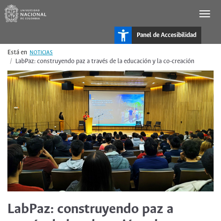
Pasar
al
contenido
principal
Panel de Accesibilidad
NOTICIAS
LabPaz: construyendo paz a través de la educación y la co-creación
LabPaz: construyendo paz a